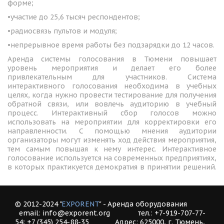
форме;
•участие до 25,6 тысяч респондентов;
•радиосвязь пультов и модуля;
•непрерывное время работы без подзарядки до 12 часов.
Аренда системы голосования в Тюмени повышает
уровень мероприятия и делает его более
привлекательным для участников. Система
интерактивного голосования необходима в учебных
целях, когда нужно провести тестирование для получения
обратной связи, или вовлечь аудиторию в учебный
процесс. Интерактивный сбор голосов можно
использовать на мероприятии для корректировки его
направленности. С помощью мнения аудитории
организаторы могут изменять ход действия мероприятия,
тем самым повышая к нему интерес. Интерактивное
голосование используется на современных предприятиях,
в которых практикуется демократия в принятии решений.
© 2012-2024 "
EXPORENT
" ­- ­Аренда оборудования         
  email: info@exporent.org              тел.: +7-919-707-77-
54; +7 (345) 254-88-35             Адрес: 625000, г. Тюмень, 