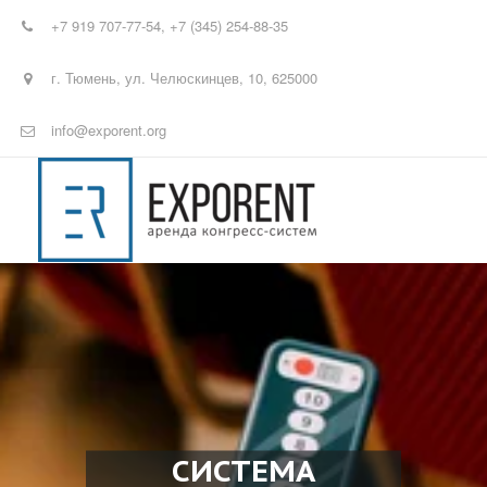
+7 919 707-77-54
,
+7 (345) 254-88-35
г. Тюмень
,
ул. Челюскинцев, 10
,
625000
info@exporent.org
СИСТЕМА