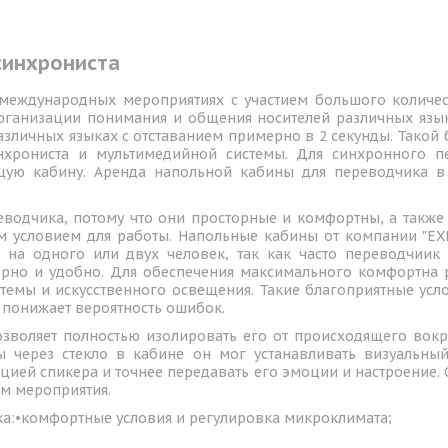
синхрониста
еждународных мероприятиях с участием большого количес
организации понимания и общения носителей различных язы
азличных языках с отставанием примерно в 2 секунды. Тако
хрониста и мультимедийной системы. Для синхронного п
щую кабину. Аренда напольной кабины для переводчика в
водчика, потому что они просторные и комфортны, а такж
ным условием для работы. Напольные кабины от компании "E
о на одного или двух человек, так как часто переводчиик
рно и удобно. Для обеспечения максимального комфортна р
емы и искусственного освещения. Такие благоприятные усл
 понижает вероятность ошибок.
зволяет полностью изолировать его от происходящего вокр
ы через стекло в кабине он мог устанавливать визуальны
цией спикера и точнее передавать его эмоции и настроение
ам мероприятия.
ка:•комфортные условия и регулировка микроклимата;