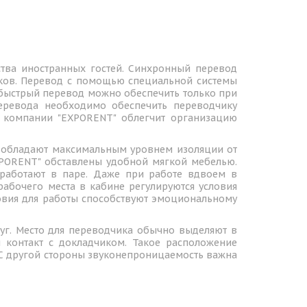
тва иностранных гостей. Синхронный перевод
ков. Перевод с помощью специальной системы
й быстрый перевод можно обеспечить только при
еревода необходимо обеспечить переводчику
 компании "EXPORENT" облегчит организацию
е обладают максимальным уровнем изоляции от
XPORENT" обставлены удобной мягкой мебелью.
 работают в паре. Даже при работе вдвоем в
абочего места в кабине регулируются условия
овия для работы способствуют эмоциональному
уг. Место для переводчика обычно выделяют в
й контакт с докладчиком. Такое расположение
. С другой стороны звуконепроницаемость важна