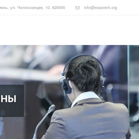
мень
,
ул. Челюскинцев, 10
,
625000
info@exporent.org
ИНЫ