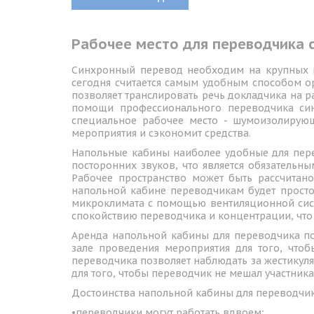
Рабочее место для переводчика 
Синхронный перевод необходим на крупных м
сегодня считается самым удобным способом 
позволяет транслировать речь докладчика на р
помощи профессионального переводчика син
специальное рабочее место - шумоизолирую
мероприятия и сэкономит средства.
Напольные кабины наиболее удобные для пере
посторонних звуков, что является обязатель
Рабочее пространство может быть рассчитан
напольной кабине переводчикам будет просто
микроклимата с помощью вентиляционной сист
спокойствию переводчика и концентрации, что
Аренда напольной кабины для переводчика по
зале проведения мероприятия для того, чтоб
переводчика позволяет наблюдать за жестикуля
для того, чтобы переводчик не мешал участник
Достоинства напольной кабины для переводчи
•переводчики могут работать вдвоем;